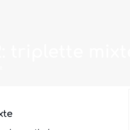
: triplette mixt
te
xte