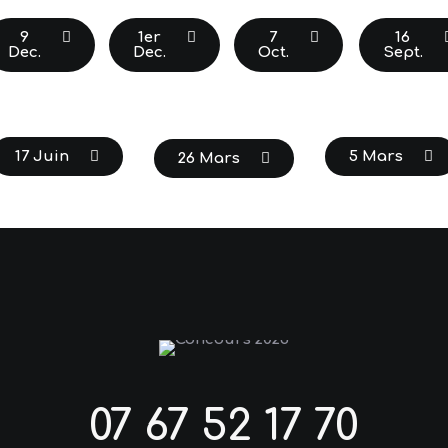
1er
9
7
16
Dec.
Dec.
Oct.
Sept.
17 Juin
5 Mars
26 Mars
07 67 52 17 70